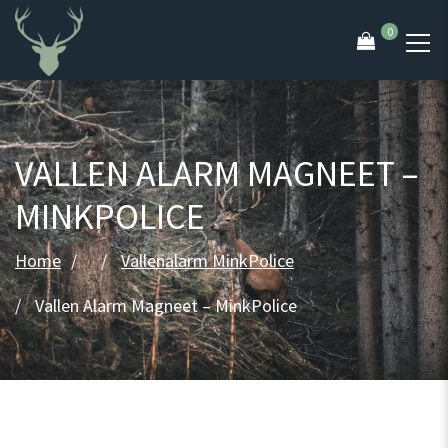
0
VALLEN ALARM MAGNEET –
MINKPOLICE
Home
Vallenalarm MinkPolice
Vallen Alarm Magneet – MinkPolice