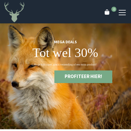
0
MEGA DEALS
Tot wel 30%
Hoge kortingen, gratis verzending of een extra product!
PROFITEER HIER!