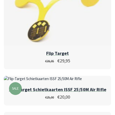
Flip Target
€
29,95
€
39,95
SALE
Flip-Target Schietkaarten ISSF 25/50M Air Rifle
€
20,00
€
25,00