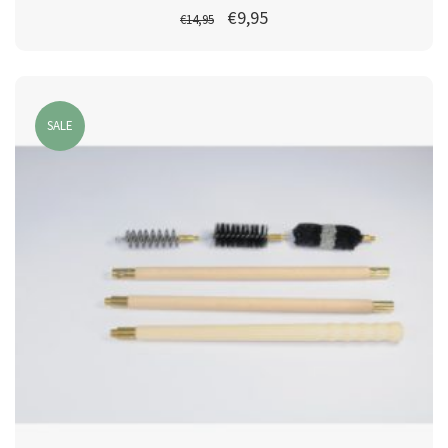
€
9,95
€
14,95
SALE