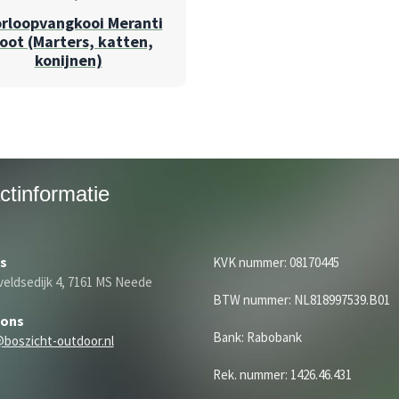
rloopvangkooi Meranti
oot (Marters, katten,
konijnen)
ctinformatie
s
KVK nummer: 08170445
eldsedijk 4, 7161 MS Neede
BTW nummer: NL818997539.B01
 ons
Bank: Rabobank
@boszicht-outdoor.nl
Rek. nummer: 1426.46.431