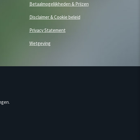
Betaalmogelijkheden & Prijzen
Disclaimer & Cookie beleid
Privacy Statement
Wetgeving
ngen.