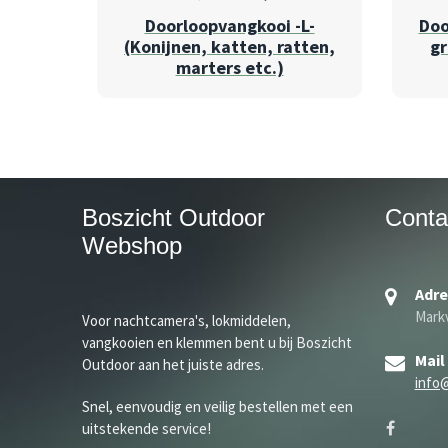
Doorloopvangkooi -L-
Doo
(Konijnen, katten, ratten,
gr
marters etc.)
Boszicht Outdoor
Conta
Webshop
Adre
Markv
Voor nachtcamera's, lokmiddelen,
vangkooien en klemmen bent u bij Boszicht
Mail
Outdoor aan het juiste adres.
info
Snel, eenvoudig en veilig bestellen met een
uitstekende service!