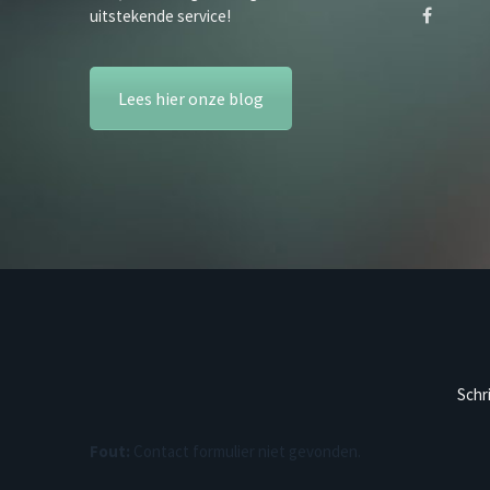
uitstekende service!
Lees hier onze blog
Schr
Fout:
Contact formulier niet gevonden.