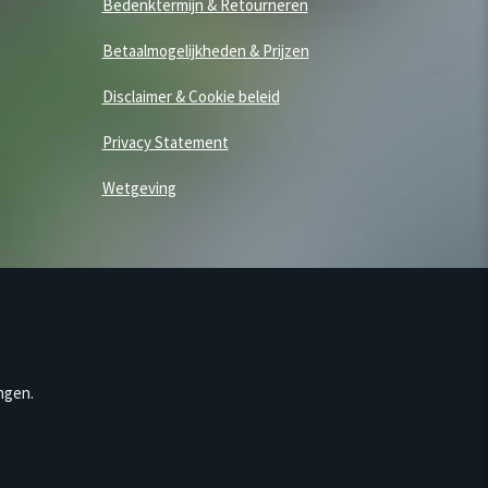
Bedenktermijn & Retourneren
Betaalmogelijkheden & Prijzen
Disclaimer & Cookie beleid
Privacy Statement
Wetgeving
ngen.