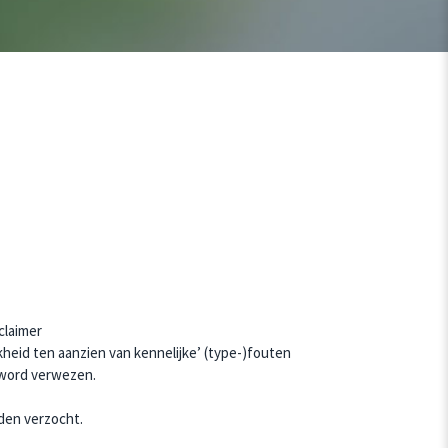
claimer
heid ten aanzien van kennelijke’ (type-)fouten
 word verwezen.
rden verzocht.