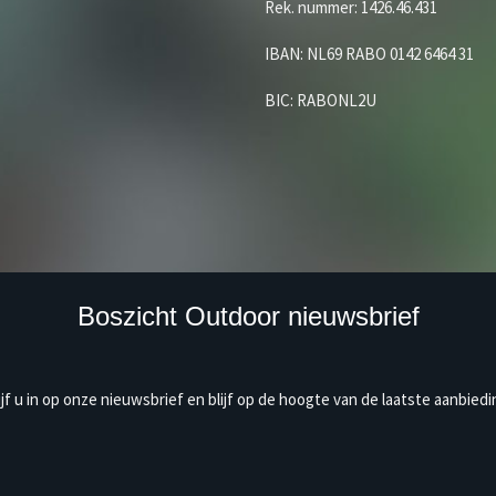
Rek. nummer: 1426.46.431
IBAN: NL69 RABO 0142 6464 31
BIC: RABONL2U
Boszicht Outdoor nieuwsbrief
ijf u in op onze nieuwsbrief en blijf op de hoogte van de laatste aanbiedi