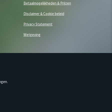
Betaalmogelijkheden & Prijzen
Disclaimer & Cookie beleid
Privacy Statement
Wetgeving
ngen.