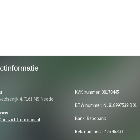
ctinformatie
s
KVK nummer: 08170445
eldsedijk 4, 7161 MS Neede
BTW nummer: NL818997539.B01
 ons
Bank: Rabobank
@boszicht-outdoor.nl
Rek. nummer: 1426.46.431