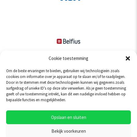
Cookie toestemming
Om de beste ervaringen te bieden, gebruiken wij technologieën zoals
cookies om informatie over je apparaat op te slaan en/of te raadplegen.
Door in te stemmen met deze technologieën kunnen wij gegevens zoals
surfgedrag of unieke ID's op deze site verwerken. Als je geen toestemming
geeft of uw toestemming intrekt, kan dit een nadelige invloed hebben op
bepaalde functies en mogelijkheden.
Opslaan en sluiten
Gebruik van de site betekent dat u onze
algemene voorwaarden
accepteert. Om u zo goed mogelijk te helpen gebruiken wij cookies.
Bekijk voorkeuren
Alle prijzen op onze website zijn inclusief 21% BTW. © 2026 -