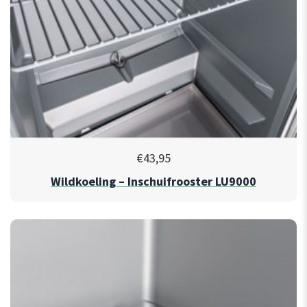
€
43,95
Wildkoeling – Inschuifrooster LU9000